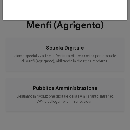
Supporto alle Istituzioni di
Menfi (Agrigento)
Scuola Digitale
Siamo specializzati nella fornitura di Fibra Ottica per le scuole
di Menfi (Agrigento), abilitando la didattica moderna.
Pubblica Amministrazione
Gestiamo la rivoluzione digitale della PA a Taranto: Intranet,
VPN e collegamenti Infranet sicuri.