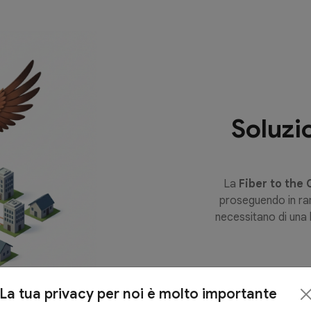
Soluzi
La
Fiber to the
proseguendo in ram
necessitano di una 
La tua privacy per noi è molto importante