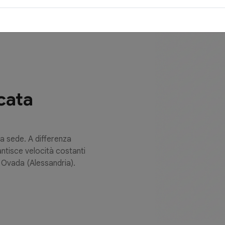
cata
ua sede. A differenza
rantisce velocità costanti
a Ovada (Alessandria).