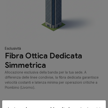
Esclusività
Fibra Ottica Dedicata
Simmetrica
Allocazione esclusiva della banda per la tua sede. A
differenza delle linee condivise, la fibra dedicata garantisce
velocità costanti e latenza minima per operazioni critiche a
Piombino (Livorno).