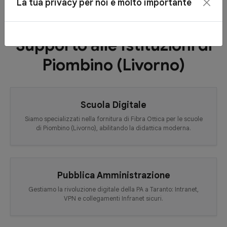
La tua privacy per noi è molto importante
Supporto alle Istituzioni di
Piombino (Livorno)
Scuola Digitale
Siamo specializzati nella fornitura di Fibra Ottica per le scuole
di Piombino (Livorno), abilitando la didattica moderna.
Pubblica Amministrazione
Gestiamo la rivoluzione digitale della PA a Taranto: Intranet,
VPN e collegamenti Infranet sicuri.