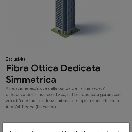
Esclusività
Fibra Ottica Dedicata
Simmetrica
Allocazione esclusiva della banda per la tua sede. A
differenza delle linee condivise, la fibra dedicata garantisce
velocità costanti e latenza minima per operazioni critiche a
Alta Val Tidone (Piacenza).