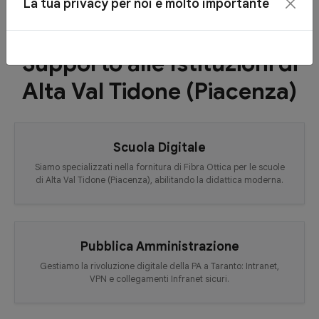
La tua privacy per noi è molto importante
Supporto alle Istituzioni di
Alta Val Tidone (Piacenza)
Scuola Digitale
Siamo specializzati nella fornitura di Fibra Ottica per le scuole
di Alta Val Tidone (Piacenza), abilitando la didattica moderna.
Pubblica Amministrazione
Gestiamo la rivoluzione digitale della PA a Taranto: Intranet,
VPN e collegamenti Infranet sicuri.