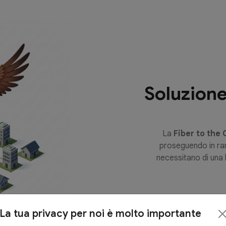
Soluzion
La
Fiber to the
proseguendo in ram
necessitano di una 
La tua privacy per noi è molto importante