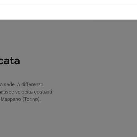
cata
ua sede. A differenza
rantisce velocità costanti
a Mappano (Torino).